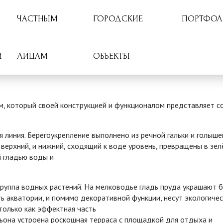
ЧАСТНЫМ
ГОРОДСКИЕ
ПОРТФО
И
ЛИЦАМ
ОБЪЕКТЫ
м, который своей конструкцией и функционалом представляет с
линия. Берегоукрепление выполнено из речной гальки и голышей
 верхний, и нижний, сходящий к воде уровень, превращены в зе
й гладью воды и
руппа водных растений. На мелководье гладь пруда украшают 
 акватории, и помимо декоративной функции, несут экологичес
олько как эффектная часть
льона устроена роскошная терраса с площадкой для отдыха и