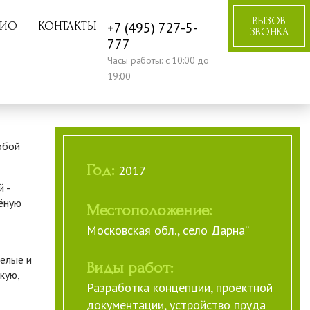
ВЫЗОВ
+7 (495) 727-5-
ЛИО
КОНТАКТЫ
ЗВОНКА
777
Часы работы: с 10:00 до
19:00
обой
Год:
2017
 -
лёную
Местоположение:
Московская обл., село Дарна”
белые и
Виды работ:
кую,
Разработка концепции, проектной
документации, устройство пруда