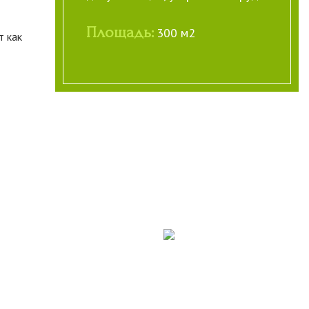
Площадь:
300 м2
т как