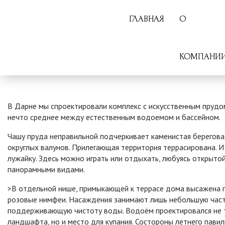
ГЛАВНАЯ
О
КОМПАНИ
Главная
Портфолио
Искусственный пруд в Дарне
В Дарне мы спроектировали комплекс с искусственным прудо
нечто среднее между естественным водоемом и бассейном.
Чашу пруда неправильной подчеркивает каменистая береговая 
округлых валунов. Прилегающая территория террасирована. И
лужайку. Здесь можно играть или отдыхать, любуясь открыто
панорамными видами.
>В отдельной нише, примыкающей к террасе дома высажена г
розовые нимфеи. Насаждения занимают лишь небольшую часть
поддерживающую чистоту воды. Водоём проектировался не т
ландшафта, но и место для купания. Состороны летнего пави